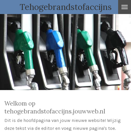
Tehogebrandstofaccijns
Ga
direct
naar
de
hoofdinhoud
Welkom op
tehogebrandstofaccijns.jouwweb.nl
Dit is de hoofdpagina van jouw nieuwe website! Wijzig
deze tekst via de editor en voeg nieuwe pagina's toe.