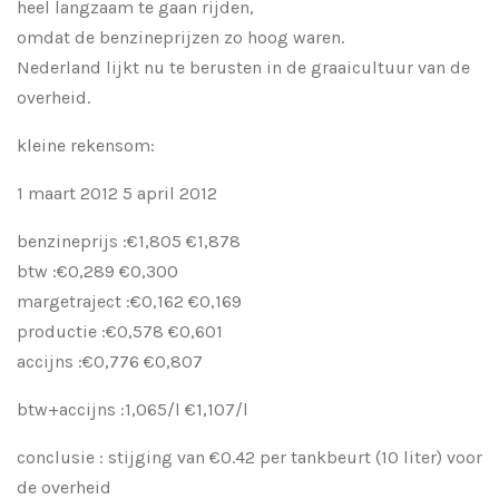
heel langzaam te gaan rijden,
omdat de benzineprijzen zo hoog waren.
Nederland lijkt nu te berusten in de graaicultuur van de
overheid.
kleine rekensom:
1 maart 2012 5 april 2012
benzineprijs :€1,805 €1,878
btw :€0,289 €0,300
margetraject :€0,162 €0,169
productie :€0,578 €0,601
accijns :€0,776 €0,807
btw+accijns :1,065/l €1,107/l
conclusie : stijging van €0.42 per tankbeurt (10 liter) voor
de overheid